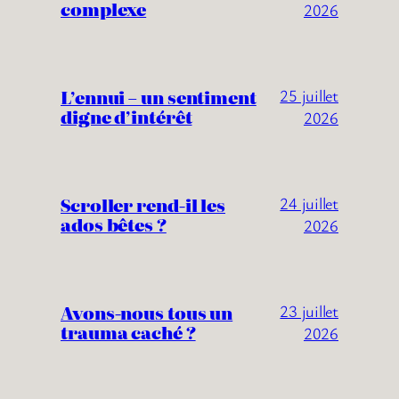
complexe
2026
L’ennui – un sentiment
25 juillet
digne d’intérêt
2026
Scroller rend-il les
24 juillet
ados bêtes ?
2026
Avons-nous tous un
23 juillet
trauma caché ?
2026