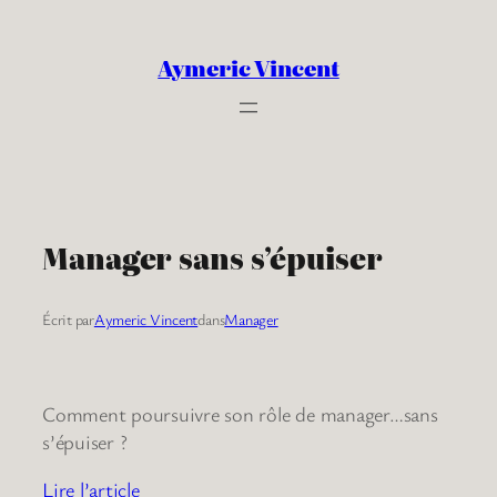
Aller
au
Aymeric Vincent
contenu
Manager sans s’épuiser
Écrit par
Aymeric Vincent
dans
Manager
Comment poursuivre son rôle de manager…sans
s’épuiser ?
Lire l’article