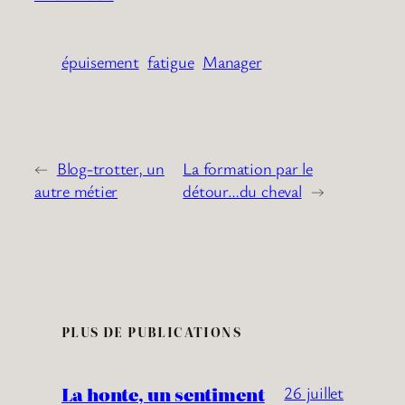
épuisement
fatigue
Manager
←
Blog-trotter, un
La formation par le
autre métier
détour…du cheval
→
PLUS DE PUBLICATIONS
La honte, un sentiment
26 juillet