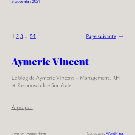
3 septembre 2021
1
2
3
…
51
Page suivante
→
Aymeric Vincent
Le blog de Aymeric Vincent – Management, RH
et Responsabilité Sociétale
À propos
Twenty Twenty-Five
Conçu avec
WordPress