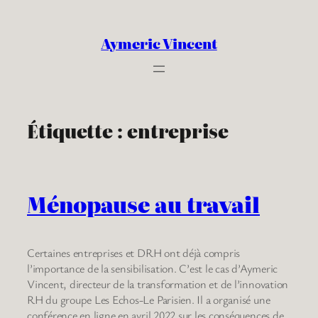
Aller
au
Aymeric Vincent
contenu
Étiquette :
entreprise
Ménopause au travail
Certaines entreprises et DRH ont déjà compris
l’importance de la sensibilisation. C’est le cas d’Aymeric
Vincent, directeur de la transformation et de l’innovation
RH du groupe Les Echos-Le Parisien. Il a organisé une
conférence en ligne en avril 2022 sur les conséquences de