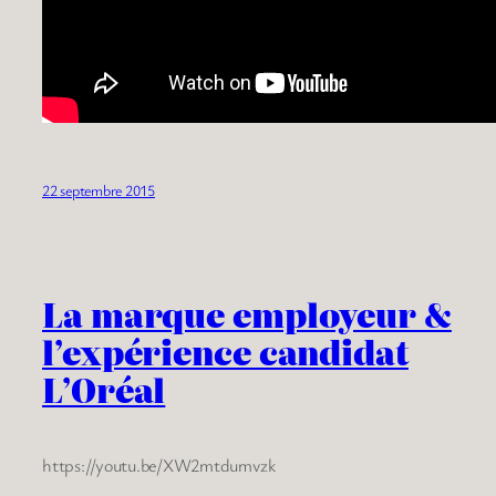
22 septembre 2015
La marque employeur &
l’expérience candidat
L’Oréal
https://youtu.be/XW2mtdumvzk