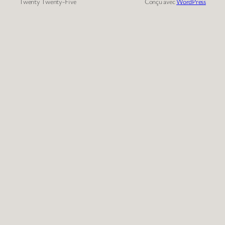
Twenty Twenty-Five
Conçu avec
WordPress