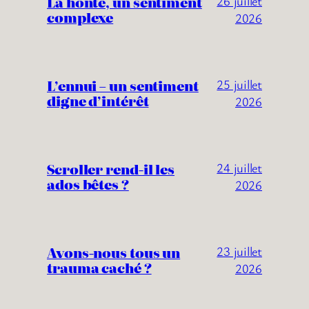
La honte, un sentiment
26 juillet
complexe
2026
L’ennui – un sentiment
25 juillet
digne d’intérêt
2026
Scroller rend-il les
24 juillet
ados bêtes ?
2026
Avons-nous tous un
23 juillet
trauma caché ?
2026