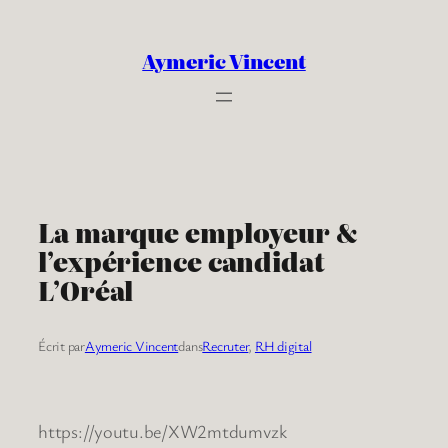
Aller
au
Aymeric Vincent
contenu
La marque employeur &
l’expérience candidat
L’Oréal
Écrit par
Aymeric Vincent
dans
Recruter
, 
RH digital
https://youtu.be/XW2mtdumvzk