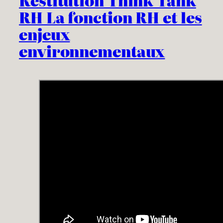
Restitution Think Tank
RH La fonction RH et les
enjeux
environnementaux