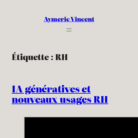
Aller
au
Aymeric Vincent
contenu
Étiquette :
RH
IA génératives et
nouveaux usages RH