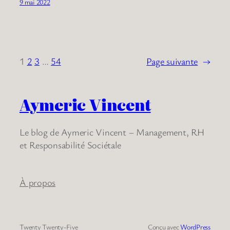
9 mai 2022
1
2
3
…
54
Page suivante
→
Aymeric Vincent
Le blog de Aymeric Vincent – Management, RH
et Responsabilité Sociétale
À propos
Twenty Twenty-Five
Conçu avec
WordPress