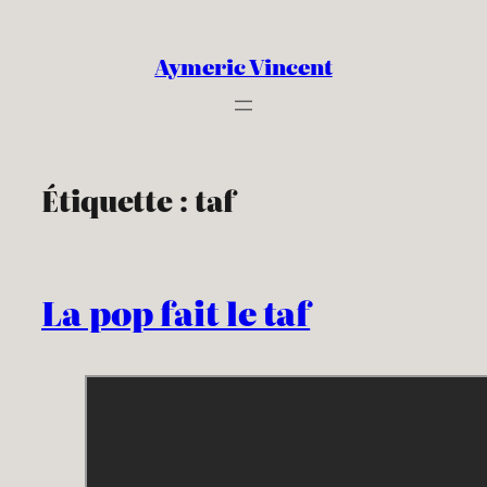
Aller
au
Aymeric Vincent
contenu
Étiquette :
taf
La pop fait le taf