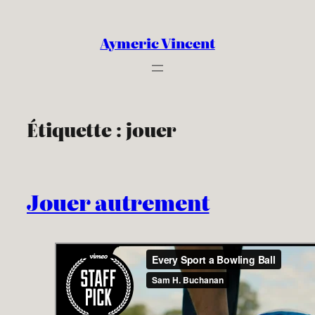
Aller
au
Aymeric Vincent
contenu
Étiquette :
jouer
Jouer autrement