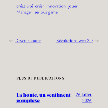
créativité
créer
innovation
jouer
Manager
serious game
←
Devenir leader
Révolutions web 2.0
→
PLUS DE PUBLICATIONS
La honte, un sentiment
26 juillet
complexe
2026