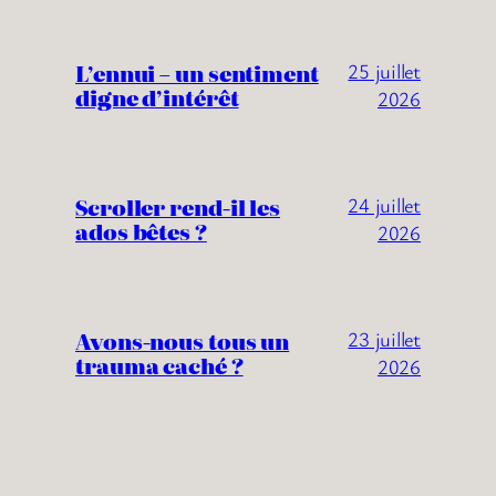
L’ennui – un sentiment
25 juillet
digne d’intérêt
2026
Scroller rend-il les
24 juillet
ados bêtes ?
2026
Avons-nous tous un
23 juillet
trauma caché ?
2026