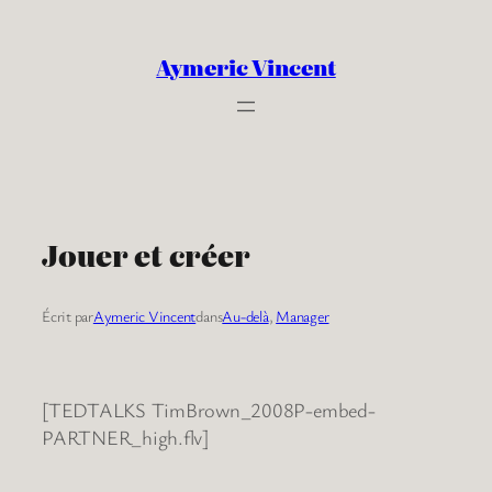
Aller
au
Aymeric Vincent
contenu
Jouer et créer
Écrit par
Aymeric Vincent
dans
Au-delà
, 
Manager
[TEDTALKS TimBrown_2008P-embed-
PARTNER_high.flv]