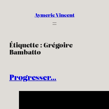
Aller
au
Aymeric Vincent
contenu
Étiquette :
Grégoire
Bambatto
Progresser…