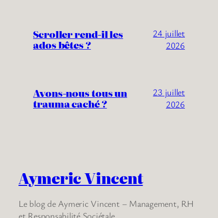
Scroller rend-il les
24 juillet
ados bêtes ?
2026
Avons-nous tous un
23 juillet
trauma caché ?
2026
Aymeric Vincent
Le blog de Aymeric Vincent – Management, RH
et Responsabilité Sociétale