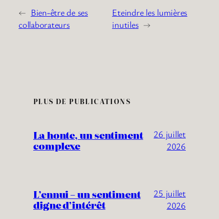
←
Bien-être de ses
Eteindre les lumières
collaborateurs
inutiles
→
PLUS DE PUBLICATIONS
La honte, un sentiment
26 juillet
complexe
2026
L’ennui – un sentiment
25 juillet
digne d’intérêt
2026