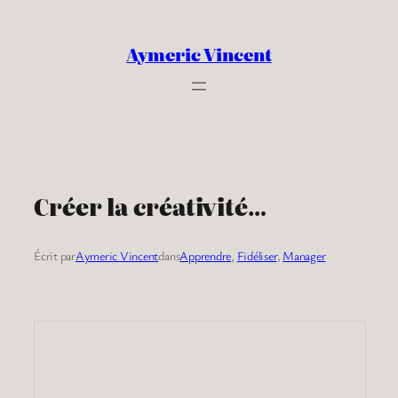
Aller
au
Aymeric Vincent
contenu
Créer la créativité…
Écrit par
Aymeric Vincent
dans
Apprendre
, 
Fidéliser
, 
Manager