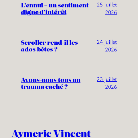
L’ennui – un sentiment
25 juillet
digne d’intérêt
2026
Scroller rend-il les
24 juillet
ados bêtes ?
2026
Avons-nous tous un
23 juillet
trauma caché ?
2026
Aymeric Vincent