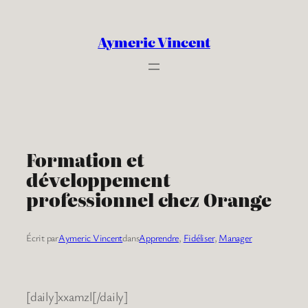
Aller
au
Aymeric Vincent
contenu
Formation et
développement
professionnel chez Orange
Écrit par
Aymeric Vincent
dans
Apprendre
, 
Fidéliser
, 
Manager
[daily]xxamzl[/daily]