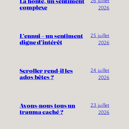
La honte, un sentiment
26 juillet
complexe
2026
L’ennui – un sentiment
25 juillet
digne d’intérêt
2026
Scroller rend-il les
24 juillet
ados bêtes ?
2026
Avons-nous tous un
23 juillet
trauma caché ?
2026