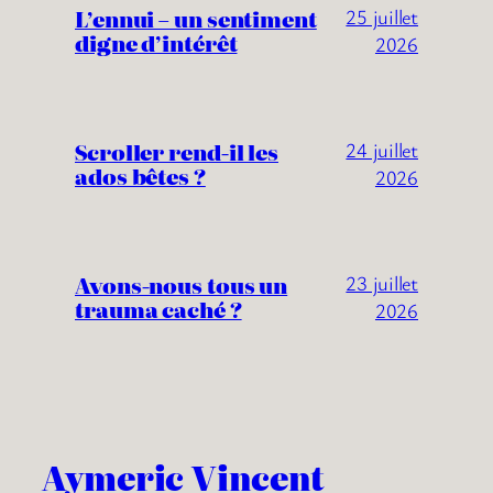
L’ennui – un sentiment
25 juillet
digne d’intérêt
2026
Scroller rend-il les
24 juillet
ados bêtes ?
2026
Avons-nous tous un
23 juillet
trauma caché ?
2026
Aymeric Vincent