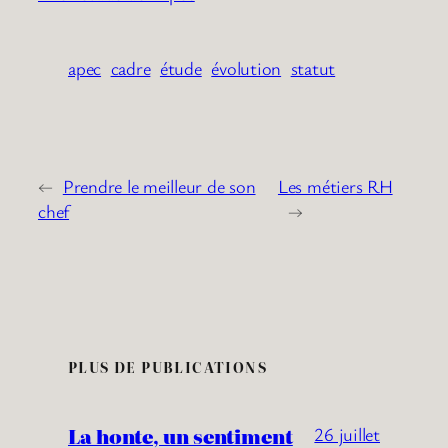
apec
cadre
étude
évolution
statut
←
Prendre le meilleur de son
Les métiers RH
chef
→
PLUS DE PUBLICATIONS
La honte, un sentiment
26 juillet