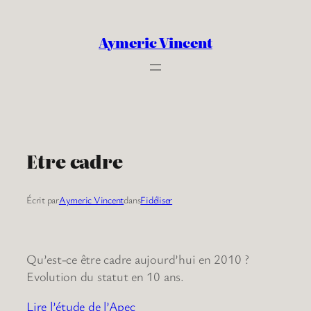
Aller
au
Aymeric Vincent
contenu
Etre cadre
Écrit par
Aymeric Vincent
dans
Fidéliser
Qu’est-ce être cadre aujourd’hui en 2010 ?
Evolution du statut en 10 ans.
Lire l’étude de l’Apec