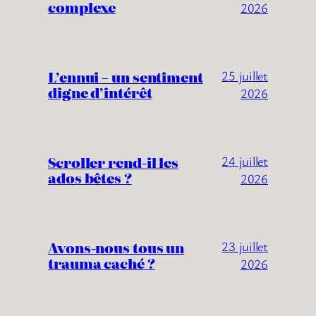
complexe
2026
L’ennui – un sentiment
25 juillet
digne d’intérêt
2026
Scroller rend-il les
24 juillet
ados bêtes ?
2026
Avons-nous tous un
23 juillet
trauma caché ?
2026