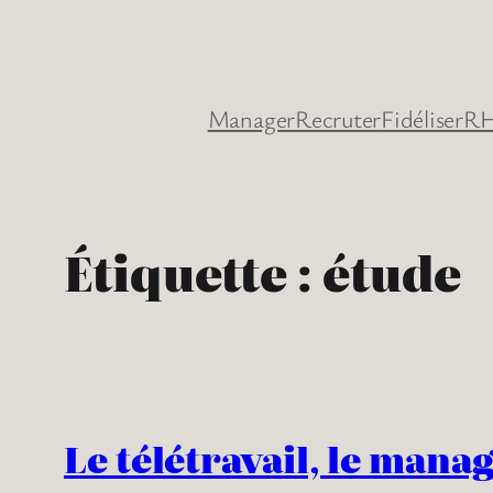
Aller
au
contenu
Manager
Recruter
Fidéliser
RH
Étiquette :
étude
Le télétravail, le mana