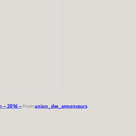
m – 2016 –
from
union_des_annonceurs