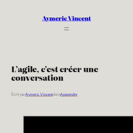
Aller
au
Aymeric Vincent
contenu
L’agile, c’est créer une
conversation
Écrit par
Aymeric Vincent
dans
Apprendre