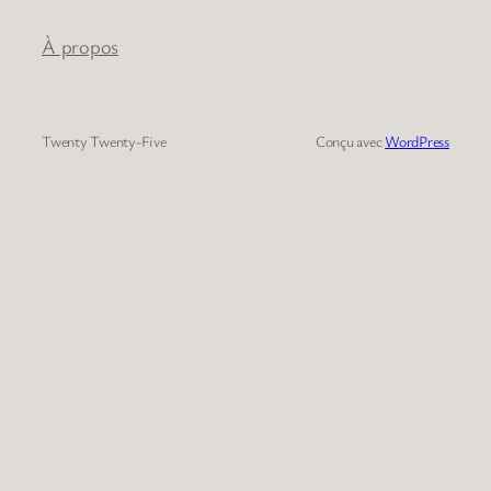
À propos
Twenty Twenty-Five
Conçu avec
WordPress