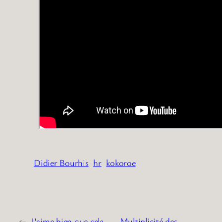
Didier Bourhis
hr
kokoroe
←
J’aime bien que cela
Multiplicité des