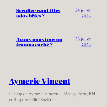
Scroller rend-il les
24 juillet
ados bêtes ?
2026
Avons-nous tous un
23 juillet
trauma caché ?
2026
Aymeric Vincent
Le blog de Aymeric Vincent – Management, RH
et Responsabilité Sociétale