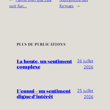
soit fun…
formats
→
PLUS DE PUBLICATIONS
La honte, un sentiment
26 juillet
complexe
2026
L’ennui – un sentiment
25 juillet
digne d’intérêt
2026