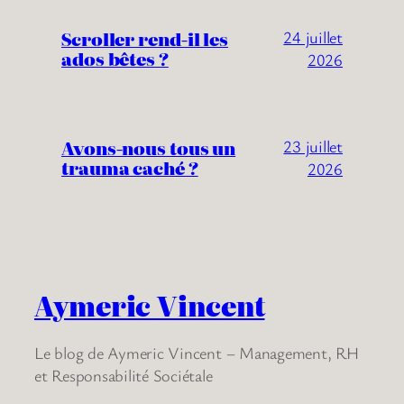
Scroller rend-il les
24 juillet
ados bêtes ?
2026
Avons-nous tous un
23 juillet
trauma caché ?
2026
Aymeric Vincent
Le blog de Aymeric Vincent – Management, RH
et Responsabilité Sociétale