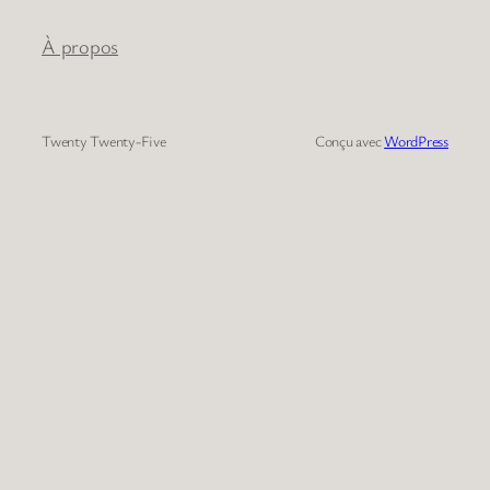
À propos
Twenty Twenty-Five
Conçu avec
WordPress