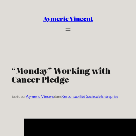
Aller
au
Aymeric Vincent
contenu
“Monday” Working with
Cancer Pledge
Écrit par
Aymeric Vincent
dans
Responsabilité Sociétale Entreprise