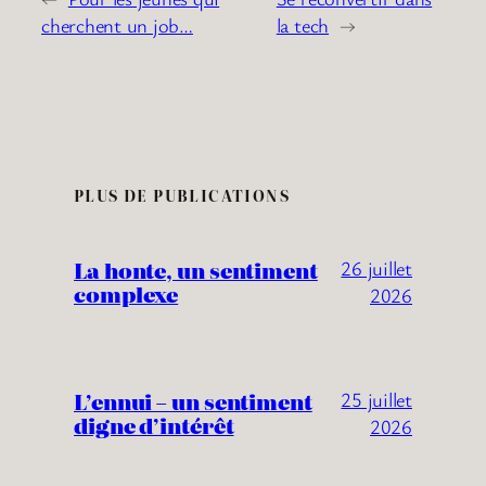
cherchent un job…
la tech
→
PLUS DE PUBLICATIONS
La honte, un sentiment
26 juillet
complexe
2026
L’ennui – un sentiment
25 juillet
digne d’intérêt
2026