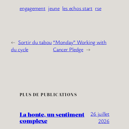
engagement
jeune
les echos start
rse
←
Sortir du tabou
“Monday” Working with
du cycle
Cancer Pledge
→
PLUS DE PUBLICATIONS
La honte, un sentiment
26 juillet
complexe
2026