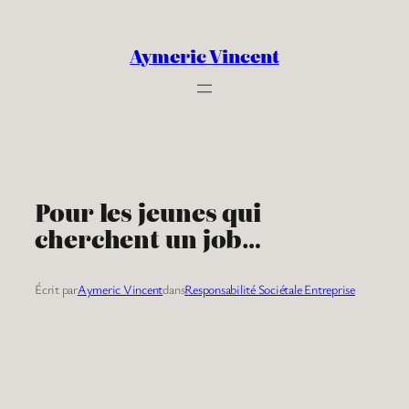
Aller
au
Aymeric Vincent
contenu
Pour les jeunes qui
cherchent un job…
Écrit par
Aymeric Vincent
dans
Responsabilité Sociétale Entreprise