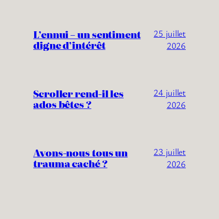
L’ennui – un sentiment
25 juillet
digne d’intérêt
2026
Scroller rend-il les
24 juillet
ados bêtes ?
2026
Avons-nous tous un
23 juillet
trauma caché ?
2026