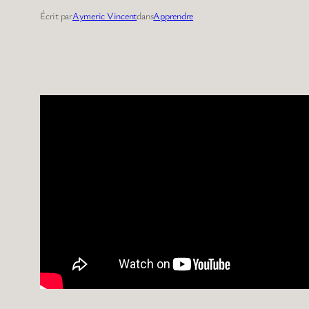
Écrit par
Aymeric Vincent
dans
Apprendre