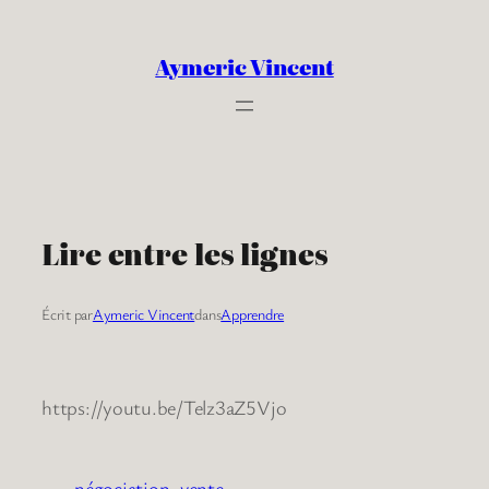
Aller
au
Aymeric Vincent
contenu
Lire entre les lignes
Écrit par
Aymeric Vincent
dans
Apprendre
https://youtu.be/Telz3aZ5Vjo
négociation
vente