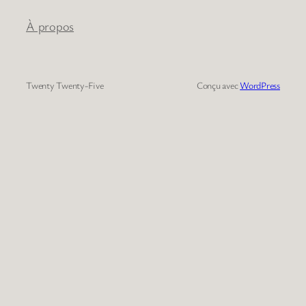
À propos
Twenty Twenty-Five
Conçu avec
WordPress