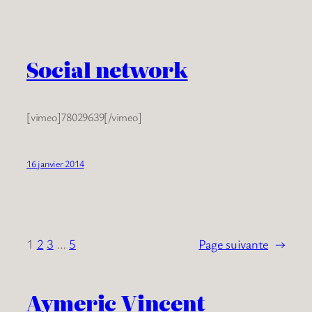
Social network
[vimeo]78029639[/vimeo]
16 janvier 2014
1
2
3
…
5
Page suivante
→
Aymeric Vincent