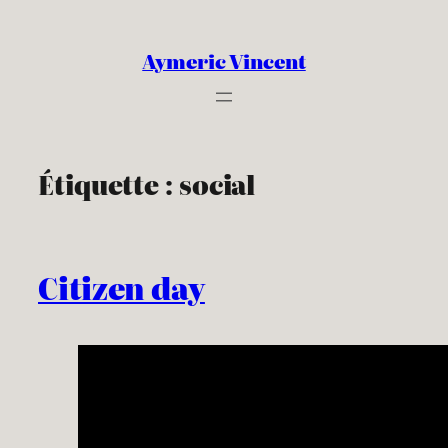
Aller
au
Aymeric Vincent
contenu
Étiquette :
social
Citizen day