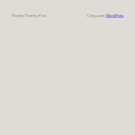
Twenty Twenty-Five
Conçu avec
WordPress