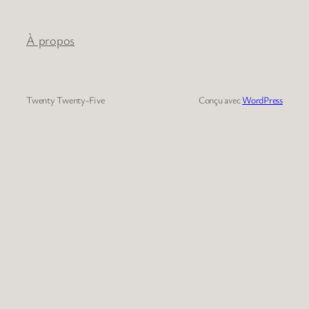
À propos
Twenty Twenty-Five
Conçu avec
WordPress