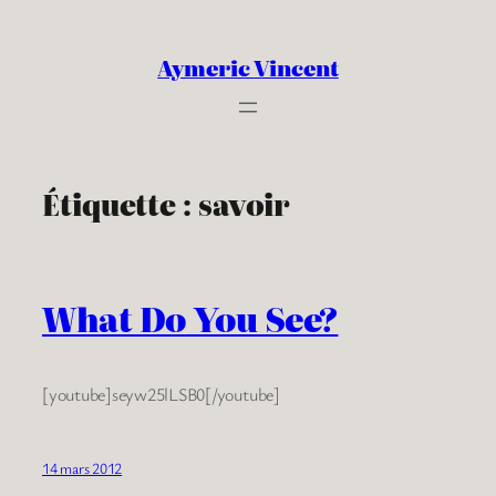
Aller
au
Aymeric Vincent
contenu
Étiquette :
savoir
What Do You See?
[youtube]seyw25lLSB0[/youtube]
14 mars 2012