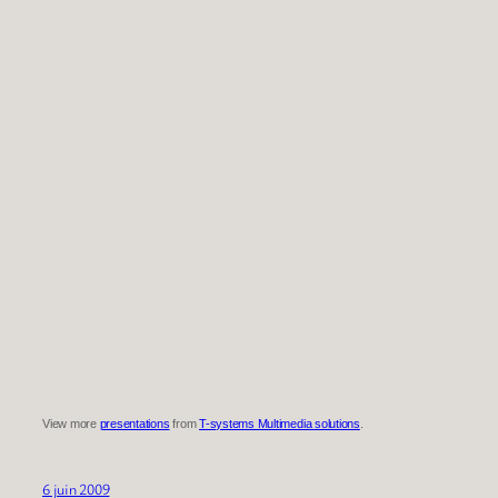
View more
presentations
from
T-systems Multimedia solutions
.
6 juin 2009