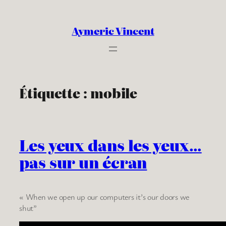
Aller
au
Aymeric Vincent
contenu
Étiquette :
mobile
Les yeux dans les yeux…
pas sur un écran
« When we open up our computers it’s our doors we
shut”