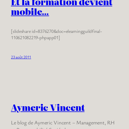
Et la formation devient
mobile…
[slideshare id=8376270&doc=elearningguildfinal-
110621082219-phpapp01]
23 août 2011
Aymeric Vincent
Le blog de Aymeric Vincent – Management, RH