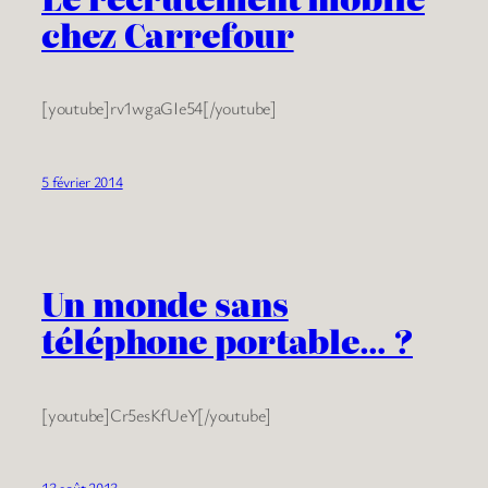
chez Carrefour
[youtube]rv1wgaGIe54[/youtube]
5 février 2014
Un monde sans
téléphone portable… ?
[youtube]Cr5esKfUeY[/youtube]
13 août 2013