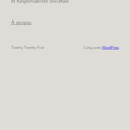
et Responsabilité Sociétale
À propos
Twenty Twenty-Five
Conçu avec
WordPress