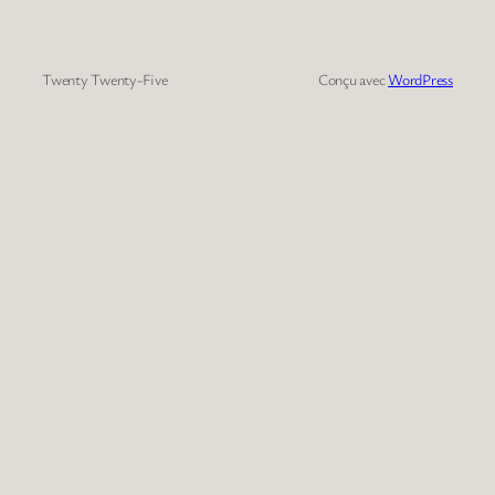
Twenty Twenty-Five
Conçu avec
WordPress