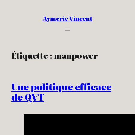
Aller
au
Aymeric Vincent
contenu
Étiquette :
manpower
Une politique efficace
de QVT