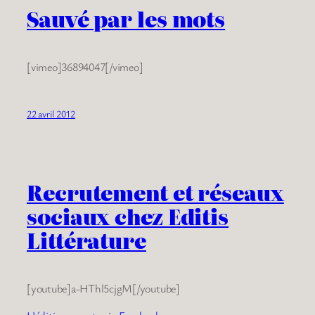
Sauvé par les mots
[vimeo]36894047[/vimeo]
22 avril 2012
Recrutement et réseaux
sociaux chez Editis
Littérature
[youtube]a-HThl5cjgM[/youtube]