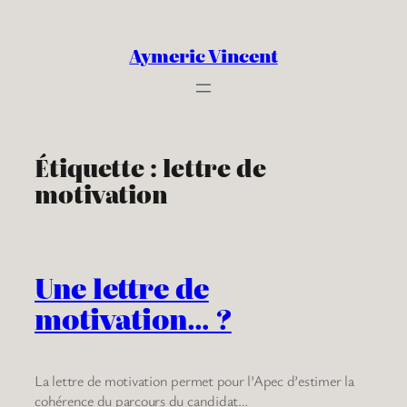
Aller
au
Aymeric Vincent
contenu
Étiquette :
lettre de
motivation
Une lettre de
motivation… ?
La lettre de motivation permet pour l’Apec d’estimer la
cohérence du parcours du candidat…