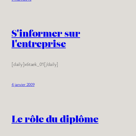
S'informer sur
l'entreprise
[daily]x6taek_01[/daily]
4 janvier 2009
Le rôle du diplôme