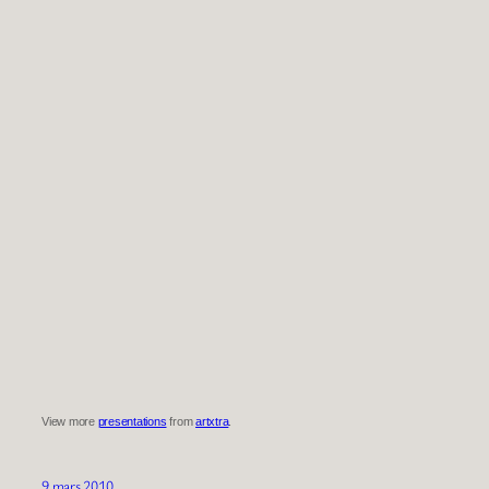
View more
presentations
from
artxtra
.
9 mars 2010