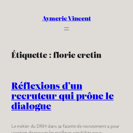
Aller
au
Aymeric Vincent
contenu
Étiquette :
florie cretin
Réflexions d’un
recruteur qui prône le
dialogue
Le métier du DRH dans sa facette de recrutement a pour
vocation de trouver les meilleurs candidats pour