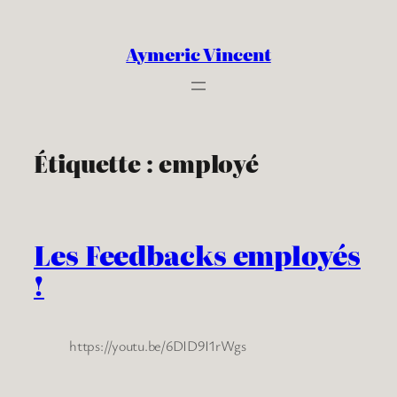
Aller
au
Aymeric Vincent
contenu
Étiquette :
employé
Les Feedbacks employés
!
https://youtu.be/6DID9I1rWgs