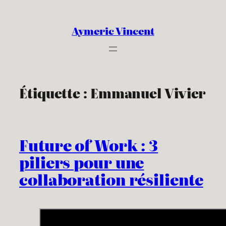
Aller
au
Aymeric Vincent
contenu
Étiquette :
Emmanuel Vivier
Future of Work : 3
piliers pour une
collaboration résiliente