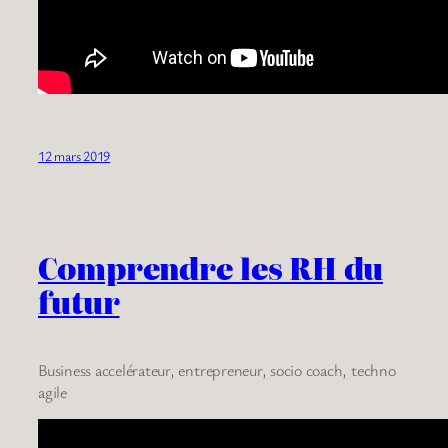
12 mars 2019
Comprendre les RH du
futur
Business accelérateur, entrepreneur, socio coach, techno
agile