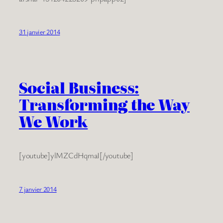
31 janvier 2014
Social Business:
Transforming the Way
We Work
[youtube]ylMZCdHqmaI[/youtube]
7 janvier 2014