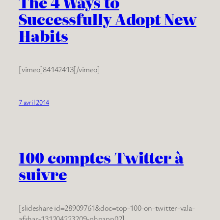
The 4 Ways to
Successfully Adopt New
Habits
[vimeo]84142413[/vimeo]
7 avril 2014
100 comptes Twitter à
suivre
[slideshare id=28909761&doc=top-100-on-twitter-vala-
afshar-131204223209-phpapp02]