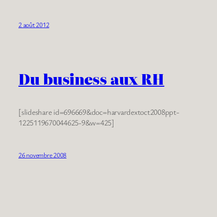
2 août 2012
Du business aux RH
[slideshare id=696669&doc=harvardextoct2008ppt-
1225119670044625-9&w=425]
26 novembre 2008