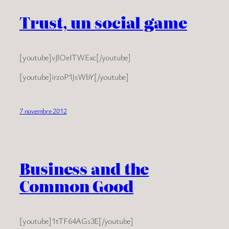
Trust, un social game
[youtube]vJlOeITWExc[/youtube]
[youtube]irzoP1JsWbY[/youtube]
7 novembre 2012
Business and the
Common Good
[youtube]1tTF64AGs3E[/youtube]