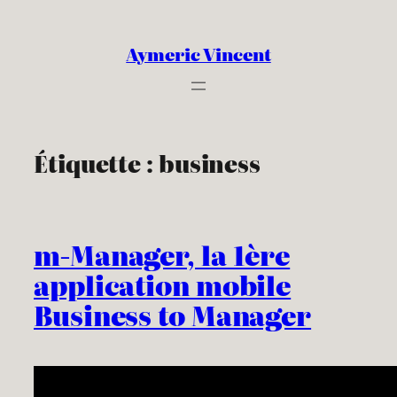
Aller
au
Aymeric Vincent
contenu
Étiquette :
business
m-Manager, la 1ère
application mobile
Business to Manager