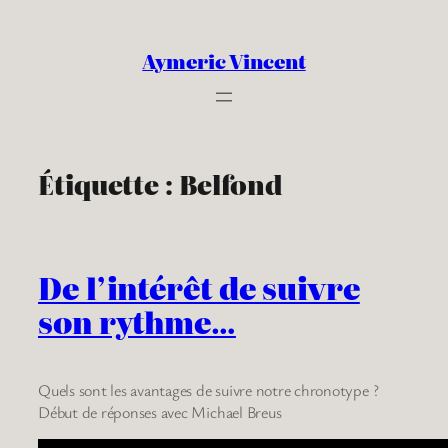
Aller
au
Aymeric Vincent
contenu
Étiquette :
Belfond
De l’intérêt de suivre
son rythme…
Quels sont les avantages de suivre notre chronotype ?
Début de réponses avec Michael Breus