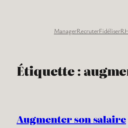
Aller
au
contenu
Manager
Recruter
Fidéliser
RH
Étiquette :
augme
Augmenter son salaire