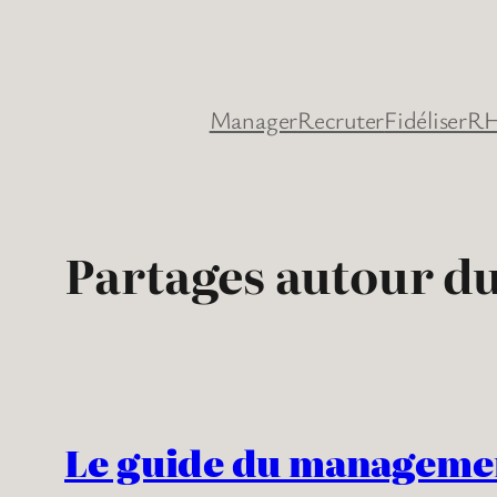
Aller
au
contenu
Manager
Recruter
Fidéliser
RH
Partages autour 
Le guide du manageme