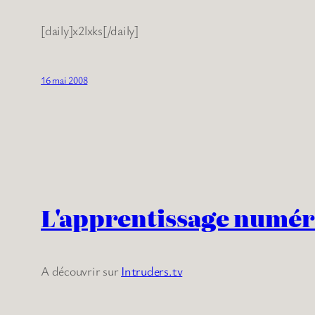
[daily]x2lxks[/daily]
16 mai 2008
L'apprentissage numé
A découvrir sur
Intruders.tv