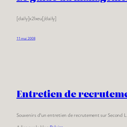
[daily]x2lxeu[/daily]
11 mai 2008
Entretien de recruteme
Souvenirs d’un entretien de recrutement sur Second L
A lire sur le blog
Palpitt