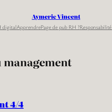
Aymeric Vincent
 digital
Apprendre
Page de pub RH ?
Responsabilité
du management
nt 4/4