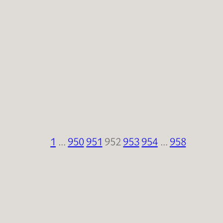
1
…
950
951
952
953
954
…
958