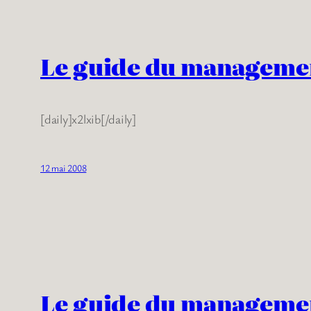
Le guide du managemen
[daily]x2lxib[/daily]
12 mai 2008
Le guide du managemen