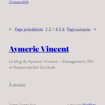
27 janvier 2018
←
Page précédente
1
2
3
4
5
6
Page suivante
→
Aymeric Vincent
Le blog de Aymeric Vincent – Management, RH
et Responsabilité Sociétale
À propos
Twenty Twenty-Five
Conçu avec
WordPress