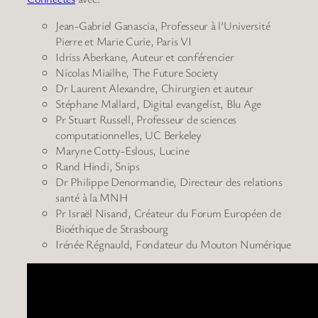
Jean-Gabriel Ganascia, Professeur à l’Université
Pierre et Marie Curie, Paris VI
Idriss Aberkane, Auteur et conférencier
Nicolas Miailhe, The Future Society
Dr Laurent Alexandre, Chirurgien et auteur
Stéphane Mallard, Digital evangelist, Blu Age
Pr Stuart Russell, Professeur de sciences
computationnelles, UC Berkeley
Maryne Cotty-Eslous, Lucine
Rand Hindi, Snips
Dr Philippe Denormandie, Directeur des relations
santé à la MNH
Pr Israël Nisand, Créateur du Forum Européen de
Bioéthique de Strasbourg
Irénée Régnauld, Fondateur du Mouton Numérique