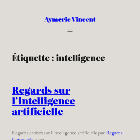
Aller
au
Aymeric Vincent
contenu
Étiquette :
intelligence
Regards sur
l’intelligence
artificielle
Regards croisés sur l’intelligence artificielle par
Regards
Connectés
avec: