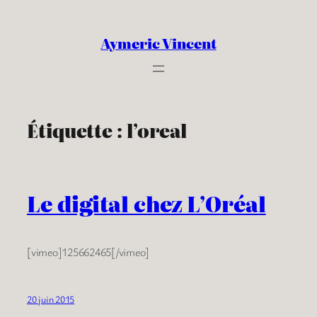
Aller
au
Aymeric Vincent
contenu
Étiquette :
l’oreal
Le digital chez L’Oréal
[vimeo]125662465[/vimeo]
20 juin 2015