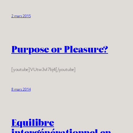
2 mars 2015
Purpose or Pleasure?
[youtube]VUtw3vI7bj4[/youtube]
8 mars 2014
Equilibre
intergénérationnel en