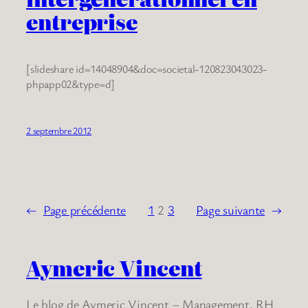
entreprise
[slideshare id=14048904&doc=societal-120823043023-
phpapp02&type=d]
2 septembre 2012
←
Page précédente
1
2
3
Page suivante
→
Aymeric Vincent
Le blog de Aymeric Vincent – Management, RH