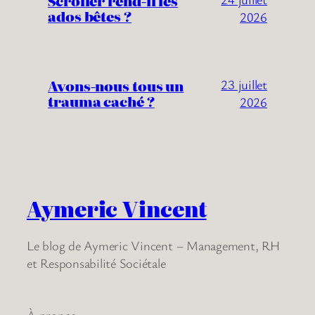
Scroller rend-il les
ados bêtes ?
2026
Avons-nous tous un
23 juillet
trauma caché ?
2026
Aymeric Vincent
Le blog de Aymeric Vincent – Management, RH
et Responsabilité Sociétale
À propos