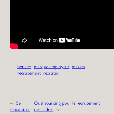
betisier
marque employeur
mazars
recrutement
recruter
←
Se
Quel sourcing pour le recrutement
rencontrer
des cadres
→