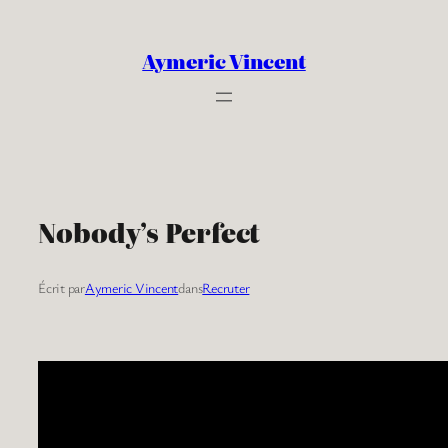
Aller
au
Aymeric Vincent
contenu
Nobody’s Perfect
Écrit par
Aymeric Vincent
dans
Recruter