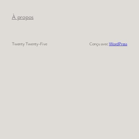
À propos
Twenty Twenty-Five
Conçu avec
WordPress