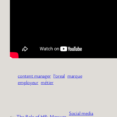
content manager
l’oreal
marque
employeur
métier
Social media
←
The Role of HR: Measure