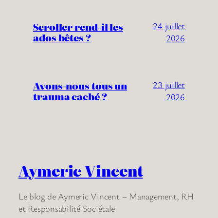
Scroller rend-il les
24 juillet
ados bêtes ?
2026
Avons-nous tous un
23 juillet
trauma caché ?
2026
Aymeric Vincent
Le blog de Aymeric Vincent – Management, RH
et Responsabilité Sociétale