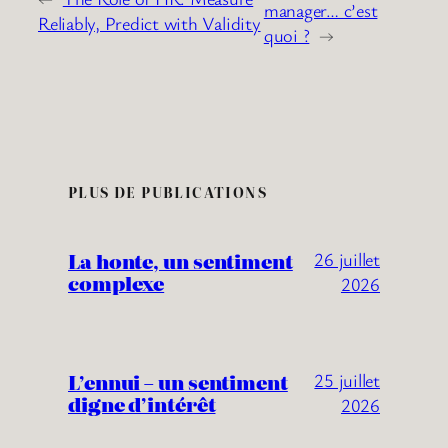
manager… c’est
Reliably, Predict with Validity
quoi ?
→
PLUS DE PUBLICATIONS
La honte, un sentiment
26 juillet
complexe
2026
L’ennui – un sentiment
25 juillet
digne d’intérêt
2026