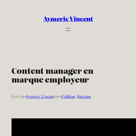
Aller
au
Aymeric Vincent
contenu
Content manager en
marque employeur
Écrit par
Aymeric Vincent
dans
Fidéliser
, 
Recruter