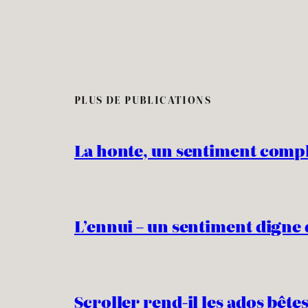
PLUS DE PUBLICATIONS
La honte, un sentiment comp
L’ennui – un sentiment digne 
Scroller rend-il les ados bêtes