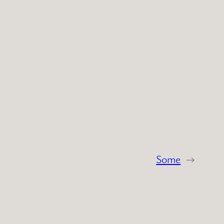
Some
→