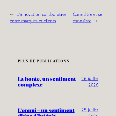
←
L’innovation collaborative
Connaître et se
entre marques et clients
connaître
→
PLUS DE PUBLICATIONS
La honte, un sentiment
26 juillet
complexe
2026
L’ennui – un sentiment
25 juillet
digne d’intérêt