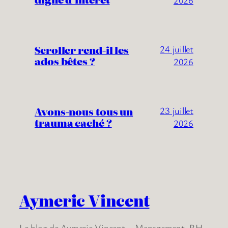
2026
Scroller rend-il les
24 juillet
ados bêtes ?
2026
Avons-nous tous un
23 juillet
trauma caché ?
2026
Aymeric Vincent
Le blog de Aymeric Vincent – Management, RH