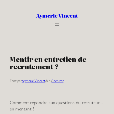
Aller
au
Aymeric Vincent
contenu
Mentir en entretien de
recrutement ?
Écrit par
Aymeric Vincent
dans
Recruter
Comment répondre aux questions du recruteur…
en mentant ?