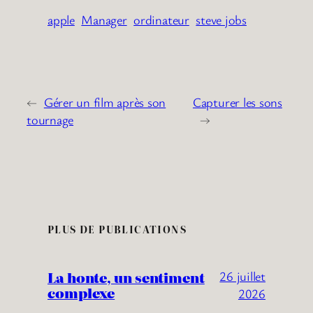
apple
Manager
ordinateur
steve jobs
←
Gérer un film après son
Capturer les sons
tournage
→
PLUS DE PUBLICATIONS
La honte, un sentiment
26 juillet
complexe
2026