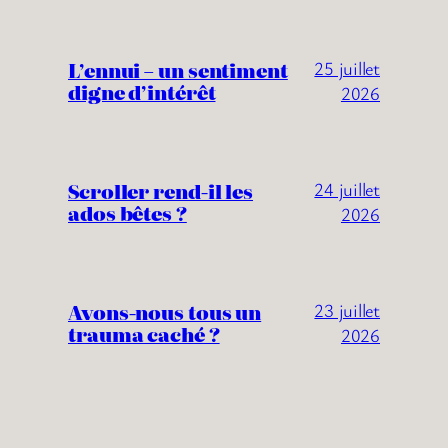
L’ennui – un sentiment
25 juillet
digne d’intérêt
2026
Scroller rend-il les
24 juillet
ados bêtes ?
2026
Avons-nous tous un
23 juillet
trauma caché ?
2026