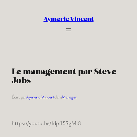
Aller
au
Aymeric Vincent
contenu
Le management par Steve
Jobs
Écrit par
Aymeric Vincent
dans
Manager
https://youtu.be/IdpfI5SgMi8