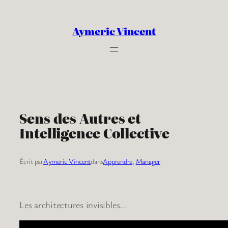
Aller
au
Aymeric Vincent
contenu
Sens des Autres et
Intelligence Collective
Écrit par
Aymeric Vincent
dans
Apprendre
, 
Manager
Les architectures invisibles…