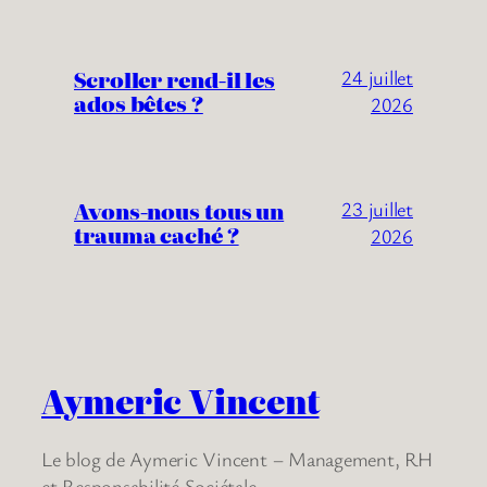
Scroller rend-il les
24 juillet
ados bêtes ?
2026
Avons-nous tous un
23 juillet
trauma caché ?
2026
Aymeric Vincent
Le blog de Aymeric Vincent – Management, RH
et Responsabilité Sociétale