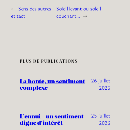
←
Sens des autres
Soleil levant ou soleil
et tact
couchant…
→
PLUS DE PUBLICATIONS
La honte, un sentiment
26 juillet
complexe
2026
L’ennui – un sentiment
25 juillet
digne d’intérêt
2026