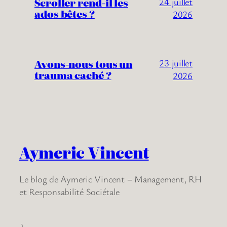
Scroller rend-il les
24 juillet
ados bêtes ?
2026
Avons-nous tous un
23 juillet
trauma caché ?
2026
Aymeric Vincent
Le blog de Aymeric Vincent – Management, RH
et Responsabilité Sociétale