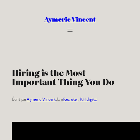
Aller
au
Aymeric Vincent
contenu
Hiring is the Most
Important Thing You Do
Écrit par
Aymeric Vincent
dans
Recruter
, 
RH digital