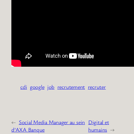
cdi
google
job
recrutement
recruter
←
Social Media Manager au sein
Digital et
d’AXA Banque
humains
→