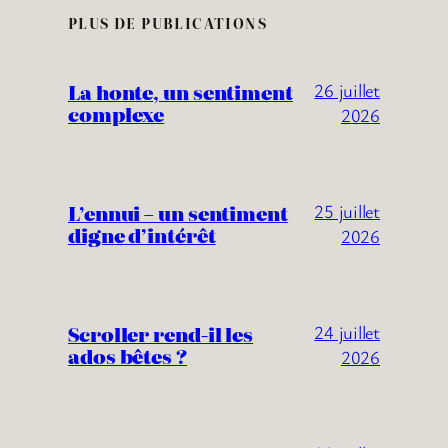
PLUS DE PUBLICATIONS
La honte, un sentiment
26 juillet
complexe
2026
L’ennui – un sentiment
25 juillet
digne d’intérêt
2026
Scroller rend-il les
24 juillet
ados bêtes ?
2026