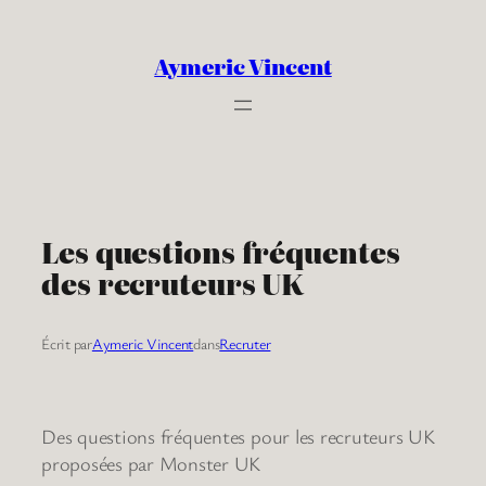
Aller
au
Aymeric Vincent
contenu
Les questions fréquentes
des recruteurs UK
Écrit par
Aymeric Vincent
dans
Recruter
Des questions fréquentes pour les recruteurs UK
proposées par Monster UK