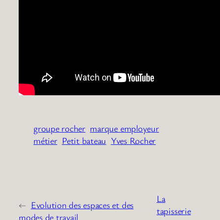
groupe rocher
marque employeur
métier
Petit bateau
Yves Rocher
La
←
Evolution des espaces et des
tapisserie
modes de travail