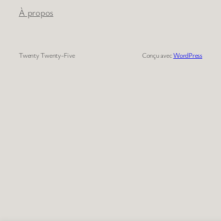
À propos
Twenty Twenty-Five
Conçu avec
WordPress