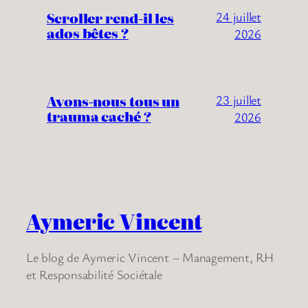
Scroller rend-il les
24 juillet
ados bêtes ?
2026
Avons-nous tous un
23 juillet
trauma caché ?
2026
Aymeric Vincent
Le blog de Aymeric Vincent – Management, RH
et Responsabilité Sociétale