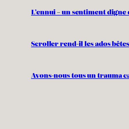
L’ennui – un sentiment digne 
Scroller rend-il les ados bêtes
Avons-nous tous un trauma c