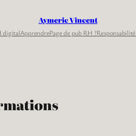
Aymeric Vincent
 digital
Apprendre
Page de pub RH ?
Responsabilité
ormations