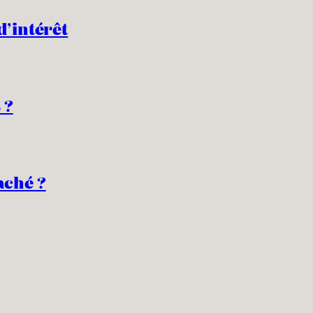
d’intérêt
 ?
aché ?