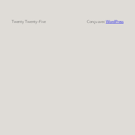
Twenty Twenty-Five
Conçu avec
WordPress