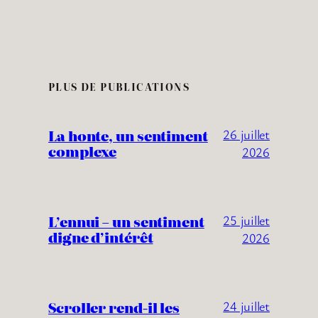
PLUS DE PUBLICATIONS
La honte, un sentiment
26 juillet
complexe
2026
L’ennui – un sentiment
25 juillet
digne d’intérêt
2026
Scroller rend-il les
24 juillet