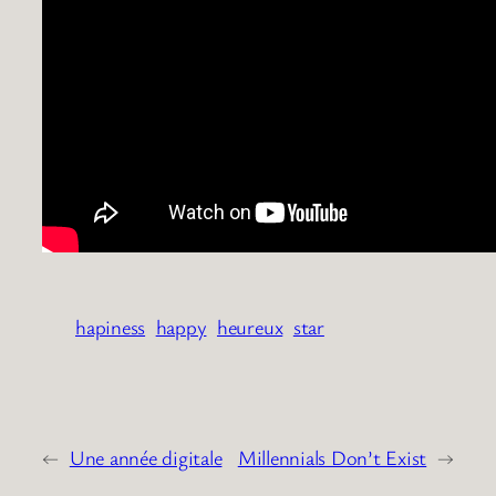
hapiness
happy
heureux
star
←
Une année digitale
Millennials Don’t Exist
→