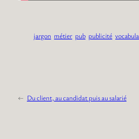
jargon
métier
pub
publicité
vocabula
←
Du client, au candidat puis au salarié