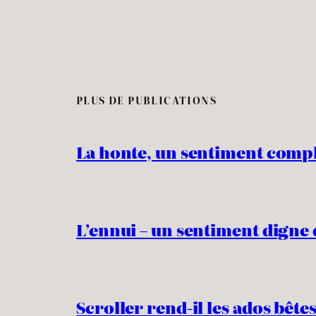
PLUS DE PUBLICATIONS
La honte, un sentiment comp
L’ennui – un sentiment digne 
Scroller rend-il les ados bêtes