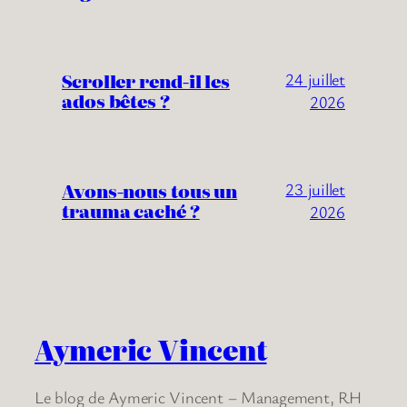
Scroller rend-il les
24 juillet
ados bêtes ?
2026
Avons-nous tous un
23 juillet
trauma caché ?
2026
Aymeric Vincent
Le blog de Aymeric Vincent – Management, RH