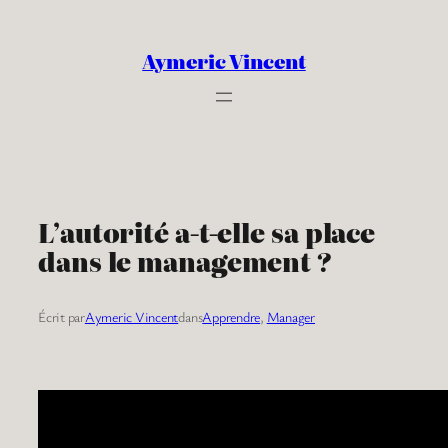
Aller
au
Aymeric Vincent
contenu
L’autorité a-t-elle sa place
dans le management ?
Écrit par
Aymeric Vincent
dans
Apprendre
, 
Manager